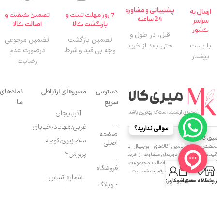
پشتیبانی و مشاوره
ارسال به
7 روز مهلت تست و
تصمین کیفیت و
24 ساعته
سراسر
بازگشت کالا
اصالت کالا
کشور
قبل، در طول و
تصمین بازگشت
تضمین مرجوعی
با پست
حتی بعد از خرید
وجه بی قید و شرط
درصورت عدم
پیشتاز
رضایت
دسترسی
مسیرهای ارتباطی
نمادهای
سریع
ما
آذربایجان
-
غربی٫مهاباد٫خیابان
سوالی ندارید؟
صفحه
میری کالا:
ملاجزیری٫کوچه
اصلی
تخصص ما در تامین کالاهای اورجینال با
پرورش۲
قیمت رقابتی و ارائه تجربه‌ای متفاوت از خرید
-
اینترنتی است. کیفیت و اصالت محصولات،
فروشگاه
0
اولویت اصلی ما برای جلب رضایت شماست.
شماره تماس :
روشگاه
علاقه مندی
سبد خرید
حساب کاربری من
- وبلاگ
09962088150
- تماس
باما