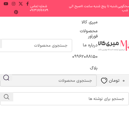
پاسخگویی:شنبه تا پنج شنبه ساعت ۸صبح الی
شماره تماس:
۰۹۱۴۱۶۶۶۸۷۹
میری کالا
محصولات
فوراور
عطر و اتکلن
درباره ما
خانه
آرشیو دسته بندی "عطر و اتکلن"
09962088150
چیزی یافت نشد.
بلاگ
پوزش، اما هیچ نتیجه ای برای آرشیو درخواست شده پیدا نشد. شاید جستجو در
0
تومان
پستهای مشابه به شما کمک کند.